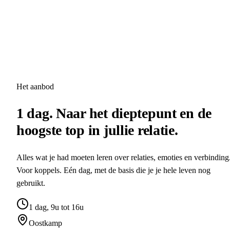
We zorgen dat het niet tijdelijk is. Je leert hoe je patronen blijft
herkennen en jullie relatie blijft voeden.
Patronen blijven herkennen en doorbreken
Jezelf en elkaar blijven begrijpen
Jullie relatie blijven voeden, ook in drukke periodes
Het aanbod
1 dag. Naar het dieptepunt en de
hoogste top in jullie relatie.
Alles wat je had moeten leren over relaties, emoties en verbinding
Voor koppels. Eén dag, met de basis die je je hele leven nog
gebruikt.
1 dag, 9u tot 16u
Oostkamp