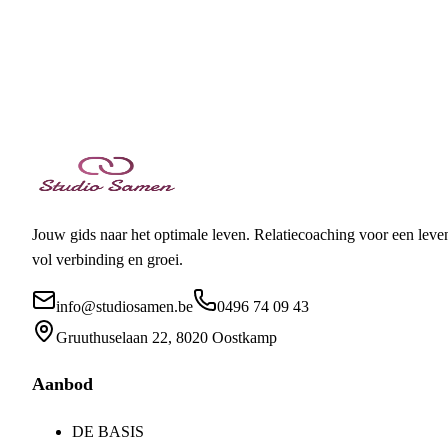
Reden van contact *
Je bericht *
Ik ga akkoord met het privacybeleid en geef toestemming om
mijn gegevens te verwerken voor het beantwoorden van mijn vraa
Jouw gids naar het optimale leven
. Relatiecoaching voor een leve
vol verbinding en groei.
info@studiosamen.be
0496 74 09 43
Gruuthuselaan 22, 8020 Oostkamp
Aanbod
DE BASIS