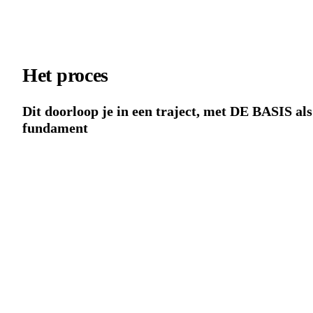
Het proces
Dit doorloop je in een traject, met DE BASIS als
fundament
1
Begrijpen wat er écht speelt
Begrijpen wat er écht speelt
We starten bij de kern. Jullie krijgen inzicht in waarom jullie relati
loopt zoals ze loopt. Niet wie er "gelijk" heeft, maar wat er onder